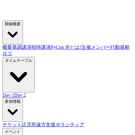
開催概要
概要
基調講演
招待講演
PyCon JPとは?
主催メンバー
行動規範
ロゴ
タイムテーブル
Day 1
Day 2
参加情報
チケット
託児所
遠方支援
ボランティア
イベント