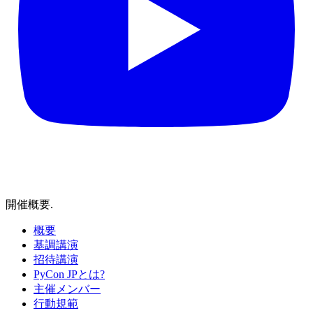
開催概要
.
概要
基調講演
招待講演
PyCon JPとは?
主催メンバー
行動規範