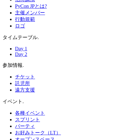
PyCon JPとは?
主催メンバー
行動規範
ロゴ
タイムテーブル
.
Day 1
Day 2
参加情報
.
チケット
託児所
遠方支援
イベント
.
各種イベント
スプリント
パーティ
お好みトーク（LT）
オープンスペース