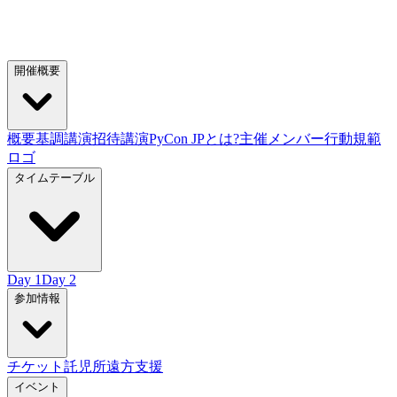
開催概要
概要
基調講演
招待講演
PyCon JPとは?
主催メンバー
行動規範
ロゴ
タイムテーブル
Day 1
Day 2
参加情報
チケット
託児所
遠方支援
イベント