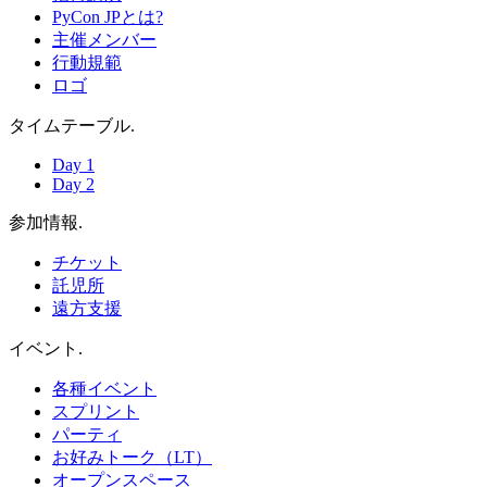
PyCon JPとは?
主催メンバー
行動規範
ロゴ
タイムテーブル
.
Day 1
Day 2
参加情報
.
チケット
託児所
遠方支援
イベント
.
各種イベント
スプリント
パーティ
お好みトーク（LT）
オープンスペース