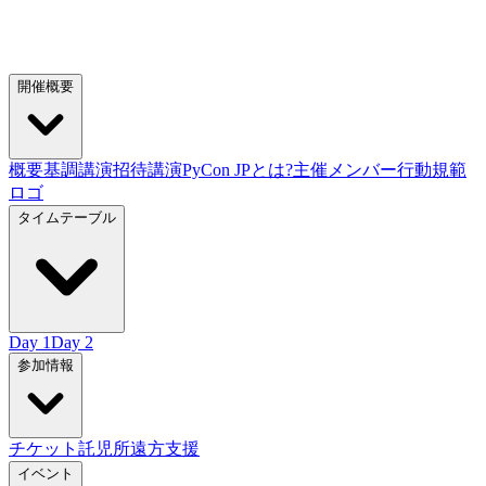
開催概要
概要
基調講演
招待講演
PyCon JPとは?
主催メンバー
行動規範
ロゴ
タイムテーブル
Day 1
Day 2
参加情報
チケット
託児所
遠方支援
イベント