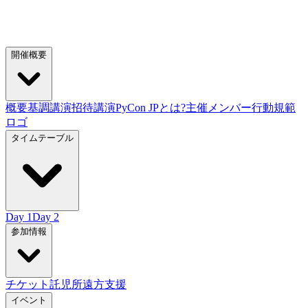
開催概要
概要
基調講演
招待講演
PyCon JPとは?
主催メンバー
行動規範
ロゴ
タイムテーブル
Day 1
Day 2
参加情報
チケット
託児所
遠方支援
イベント