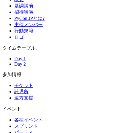
基調講演
招待講演
PyCon JPとは?
主催メンバー
行動規範
ロゴ
タイムテーブル
.
Day 1
Day 2
参加情報
.
チケット
託児所
遠方支援
イベント
.
各種イベント
スプリント
パーティ