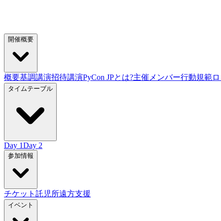
開催概要
概要
基調講演
招待講演
PyCon JPとは?
主催メンバー
行動規範
ロ
タイムテーブル
Day 1
Day 2
参加情報
チケット
託児所
遠方支援
イベント