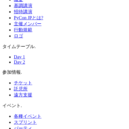
基調講演
招待講演
PyCon JPとは?
主催メンバー
行動規範
ロゴ
タイムテーブル
.
Day 1
Day 2
参加情報
.
チケット
託児所
遠方支援
イベント
.
各種イベント
スプリント
パーティ