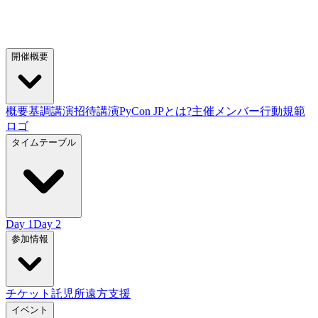
開催概要
概要
基調講演
招待講演
PyCon JPとは?
主催メンバー
行動規範
ロゴ
タイムテーブル
Day 1
Day 2
参加情報
チケット
託児所
遠方支援
イベント