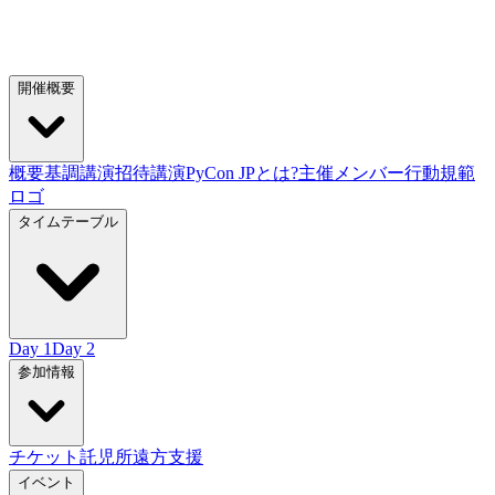
開催概要
概要
基調講演
招待講演
PyCon JPとは?
主催メンバー
行動規範
ロゴ
タイムテーブル
Day 1
Day 2
参加情報
チケット
託児所
遠方支援
イベント