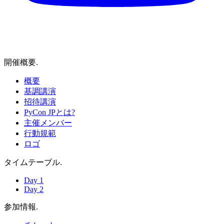
開催概要
.
概要
基調講演
招待講演
PyCon JPとは?
主催メンバー
行動規範
ロゴ
タイムテーブル
.
Day 1
Day 2
参加情報
.