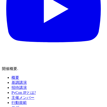
開催概要
.
概要
基調講演
招待講演
PyCon JPとは?
主催メンバー
行動規範