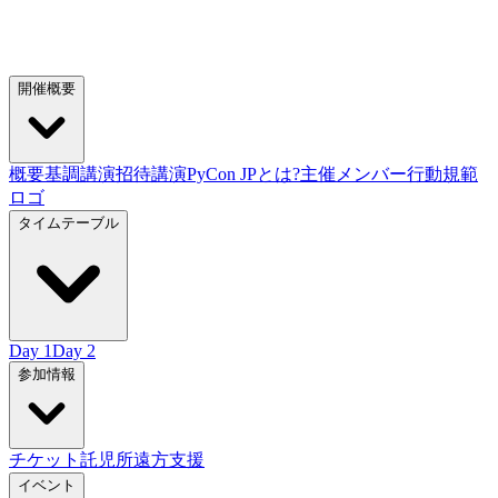
開催概要
概要
基調講演
招待講演
PyCon JPとは?
主催メンバー
行動規範
ロゴ
タイムテーブル
Day 1
Day 2
参加情報
チケット
託児所
遠方支援
イベント