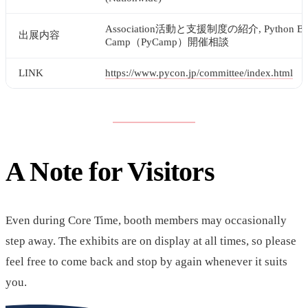
Association活動と支援制度の紹介, Python Bo
出展内容
Camp（PyCamp）開催相談
LINK
https://www.pycon.jp/committee/index.html
A Note for Visitors
Even during Core Time, booth members may occasionally
step away. The exhibits are on display at all times, so please
feel free to come back and stop by again whenever it suits
you.