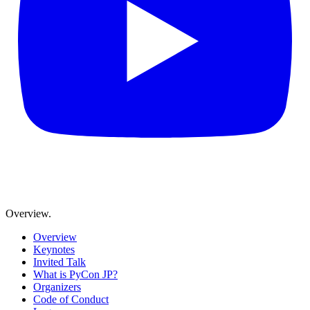
Overview
.
Overview
Keynotes
Invited Talk
What is PyCon JP?
Organizers
Code of Conduct