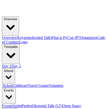
Overview
Overview
Keynotes
Invited Talk
What is PyCon JP?
Organizers
Code
of Conduct
Logo
Timetable
Day 1
Day 2
Attend
Tickets
Childcare
Travel Grants
Volunteer
Events
Events
Sprint
Parties
Okonomi Talk (LT)
Open Space