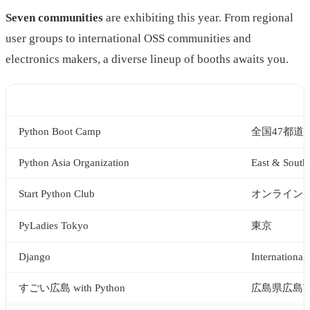
Seven communities
are exhibiting this year. From regional
user groups to international OSS communities and
electronics makers, a diverse lineup of booths awaits you.
Community
Region
Python Boot Camp
全国47都道
Python Asia Organization
East & Southe
Start Python Club
オンライン
PyLadies Tokyo
東京
Django
International
すごい広島 with Python
広島県広島