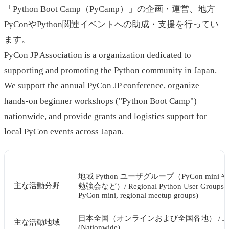
「Python Boot Camp（PyCamp）」の企画・運営、地方
PyConやPython関連イベントへの助成・支援を行ってい
ます。
PyCon JP Association is a organization dedicated to
supporting and promoting the Python community in Japan.
We support the annual PyCon JP conference, organize
hands-on beginner workshops ("Python Boot Camp")
nationwide, and provide grants and logistics support for
local PyCon events across Japan.
地域 Python ユーザグループ（PyCon mini 
主な活動分野
勉強会など）/ Regional Python User Groups (e
PyCon mini, regional meetup groups)
日本全国（オンラインおよび全国各地） / Jap
主な活動地域
(Nationwide)