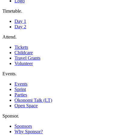
Logo
Timetable
.
Day 1
Day 2
Attend
.
Tickets
Childcare
Travel Grants
Volunteer
Events
.
Events
Sprint
Parties
Okonomi Talk (LT)
Open Space
Sponsor
.
Sponsors
Why Sponsor?