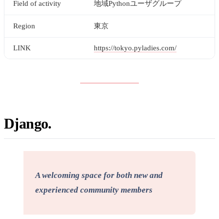
Field of activity
地域Pythonユーザグループ
Region
東京
LINK
https://tokyo.pyladies.com/
Django
A welcoming space for both new and
experienced community members